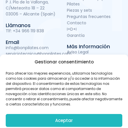
P .I. Pla de la Vallonga,
Pilates
C/Meteorito 18 – 22
Piezas y sets
03006 – Alicante (Spain)
Preguntas frecuentes
Contacto
Llámanos
I+D+I
Tlf:
+34 966 119 838
Garantía
Email
Más Información
info@bonpilates.com
Aviso Legal
serviciotecnico@bonpilates.com
Términos y condiciones
Gestionar consentimiento
Política de Privacidad
Política de cookies
Para ofrecer las mejores experiencias, utilizamos tecnologías
Subvenciones
como las cookies para almacenar y/o acceder a la información
del dispositivo. El consentimiento de estas tecnologías nos
permitirá procesar datos como el comportamiento de
navegación o las identificaciones únicas en este sitio. No
BONPILATES S.L. ha sido beneficiaria del Fondo Europeo de
consentir o retirar el consentimiento, puede afectar negativamente
Desarrollo Regional cuyo objetivo es mejorar el uso y la
a ciertas características y funciones.
calidad de las tecnologías de la información y de las
comunicaciones y el acceso a las mismas y gracias al
que ha podido llevar a cabo un proyecto de Desarrollo de
Aceptar
apps móviles, otro de Desarrollo de material promocional
audiovisual para uso en Internet y otro de Servicio de