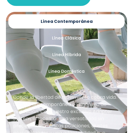
Línea Contemporánea
Línea Clásica
Línea Híbrida
Línea Doméstica
Donde la libertad de movimiento cobra vida.
La línea contemporánea es sinónimo de
innovación. Con nuestro exclusivo Adapter
System, ofrecemos una versatilidad sin
precedentes: infinitas posiciones, ajustes
personalizados y una adaptabilidad que