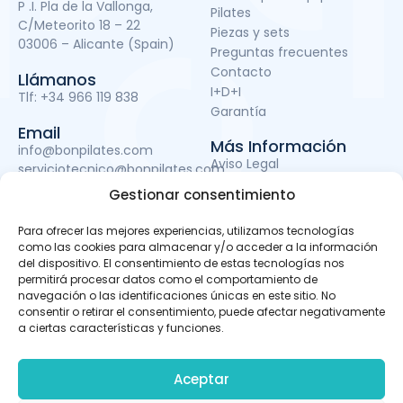
P .I. Pla de la Vallonga,
Pilates
C/Meteorito 18 – 22
Piezas y sets
03006 – Alicante (Spain)
Preguntas frecuentes
Contacto
Llámanos
I+D+I
Tlf:
+34 966 119 838
Garantía
Email
Más Información
info@bonpilates.com
Aviso Legal
serviciotecnico@bonpilates.com
Términos y condiciones
Gestionar consentimiento
Política de Privacidad
Política de cookies
Para ofrecer las mejores experiencias, utilizamos tecnologías
Subvenciones
como las cookies para almacenar y/o acceder a la información
del dispositivo. El consentimiento de estas tecnologías nos
permitirá procesar datos como el comportamiento de
navegación o las identificaciones únicas en este sitio. No
BONPILATES S.L. ha sido beneficiaria del Fondo Europeo de
consentir o retirar el consentimiento, puede afectar negativamente
Desarrollo Regional cuyo objetivo es mejorar el uso y la
a ciertas características y funciones.
calidad de las tecnologías de la información y de las
comunicaciones y el acceso a las mismas y gracias al
que ha podido llevar a cabo un proyecto de Desarrollo de
Aceptar
apps móviles, otro de Desarrollo de material promocional
audiovisual para uso en Internet y otro de Servicio de