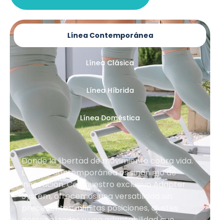
Línea Contemporánea
Línea Clásica
Línea Híbrida
Línea Doméstica
Donde la libertad de movimiento cobra vida.
La línea contemporánea es sinónimo de
innovación. Con nuestro exclusivo Adapter
System, ofrecemos una versatilidad sin
precedentes: infinitas posiciones, ajustes
personalizados y una adaptabilidad que