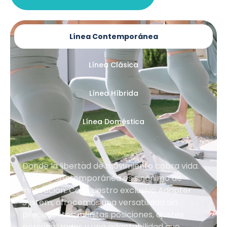
Línea Contemporánea
Línea Clásica
Línea Híbrida
Línea Doméstica
Donde la libertad de movimiento cobra vida.
La línea contemporánea es sinónimo de
innovación. Con nuestro exclusivo Adapter
System, ofrecemos una versatilidad sin
precedentes: infinitas posiciones, ajustes
personalizados y una adaptabilidad que