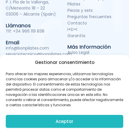
P .I. Pla de la Vallonga,
Pilates
C/Meteorito 18 – 22
Piezas y sets
03006 – Alicante (Spain)
Preguntas frecuentes
Contacto
Llámanos
I+D+I
Tlf:
+34 966 119 838
Garantía
Email
Más Información
info@bonpilates.com
Aviso Legal
serviciotecnico@bonpilates.com
Términos y condiciones
Gestionar consentimiento
Política de Privacidad
Política de cookies
Para ofrecer las mejores experiencias, utilizamos tecnologías
Subvenciones
como las cookies para almacenar y/o acceder a la información
del dispositivo. El consentimiento de estas tecnologías nos
permitirá procesar datos como el comportamiento de
navegación o las identificaciones únicas en este sitio. No
BONPILATES S.L. ha sido beneficiaria del Fondo Europeo de
consentir o retirar el consentimiento, puede afectar negativamente
Desarrollo Regional cuyo objetivo es mejorar el uso y la
a ciertas características y funciones.
calidad de las tecnologías de la información y de las
comunicaciones y el acceso a las mismas y gracias al
que ha podido llevar a cabo un proyecto de Desarrollo de
Aceptar
apps móviles, otro de Desarrollo de material promocional
audiovisual para uso en Internet y otro de Servicio de