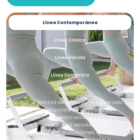
Línea Contemporánea
Línea Clásica
Línea Híbrida
Línea Doméstica
Donde la libertad de movimiento cobra vida.
La línea contemporánea es sinónimo de
innovación. Con nuestro exclusivo Adapter
System, ofrecemos una versatilidad sin
precedentes: infinitas posiciones, ajustes
personalizados y una adaptabilidad que