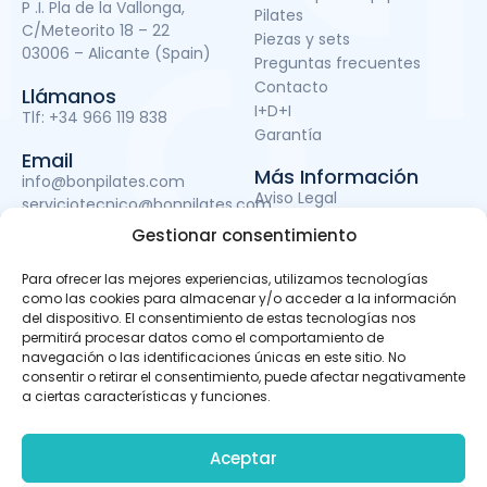
P .I. Pla de la Vallonga,
Pilates
C/Meteorito 18 – 22
Piezas y sets
03006 – Alicante (Spain)
Preguntas frecuentes
Contacto
Llámanos
I+D+I
Tlf:
+34 966 119 838
Garantía
Email
Más Información
info@bonpilates.com
Aviso Legal
serviciotecnico@bonpilates.com
Términos y condiciones
Gestionar consentimiento
Política de Privacidad
Política de cookies
Para ofrecer las mejores experiencias, utilizamos tecnologías
Subvenciones
como las cookies para almacenar y/o acceder a la información
del dispositivo. El consentimiento de estas tecnologías nos
permitirá procesar datos como el comportamiento de
navegación o las identificaciones únicas en este sitio. No
BONPILATES S.L. ha sido beneficiaria del Fondo Europeo de
consentir o retirar el consentimiento, puede afectar negativamente
Desarrollo Regional cuyo objetivo es mejorar el uso y la
a ciertas características y funciones.
calidad de las tecnologías de la información y de las
comunicaciones y el acceso a las mismas y gracias al
que ha podido llevar a cabo un proyecto de Desarrollo de
Aceptar
apps móviles, otro de Desarrollo de material promocional
audiovisual para uso en Internet y otro de Servicio de