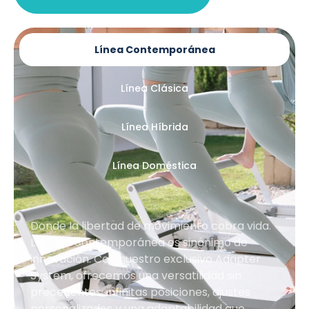
Línea Contemporánea
Línea Clásica
Línea Híbrida
Línea Doméstica
Donde la libertad de movimiento cobra vida.
La línea contemporánea es sinónimo de
innovación. Con nuestro exclusivo Adapter
System, ofrecemos una versatilidad sin
precedentes: infinitas posiciones, ajustes
personalizados y una adaptabilidad que