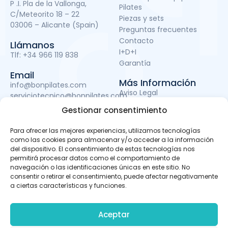
P .I. Pla de la Vallonga,
Pilates
C/Meteorito 18 – 22
Piezas y sets
03006 – Alicante (Spain)
Preguntas frecuentes
Contacto
Llámanos
I+D+I
Tlf:
+34 966 119 838
Garantía
Email
Más Información
info@bonpilates.com
Aviso Legal
serviciotecnico@bonpilates.com
Términos y condiciones
Gestionar consentimiento
Política de Privacidad
Política de cookies
Para ofrecer las mejores experiencias, utilizamos tecnologías
Subvenciones
como las cookies para almacenar y/o acceder a la información
del dispositivo. El consentimiento de estas tecnologías nos
permitirá procesar datos como el comportamiento de
navegación o las identificaciones únicas en este sitio. No
BONPILATES S.L. ha sido beneficiaria del Fondo Europeo de
consentir o retirar el consentimiento, puede afectar negativamente
Desarrollo Regional cuyo objetivo es mejorar el uso y la
a ciertas características y funciones.
calidad de las tecnologías de la información y de las
comunicaciones y el acceso a las mismas y gracias al
que ha podido llevar a cabo un proyecto de Desarrollo de
Aceptar
apps móviles, otro de Desarrollo de material promocional
audiovisual para uso en Internet y otro de Servicio de