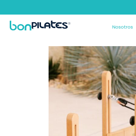
Nosotros
Feel good, Move well
Descubre lo que nos hace únicos
Nosotros
En Bonpilates tenemos muy claros los pilares fundamenta
El cuidado de la mente y cuerpo.