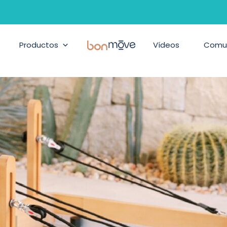
Productos
BonMove
Vídeos
Comu
les de las personas.