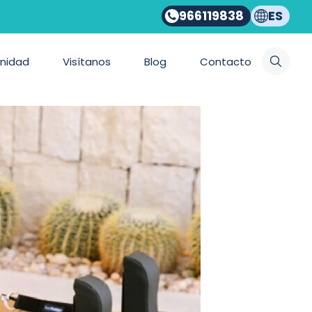
966119838
ES
nidad
Visítanos
Blog
Contacto