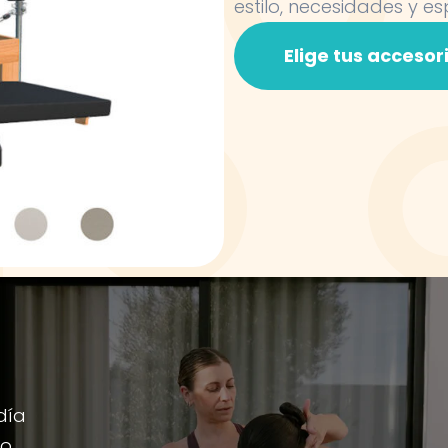
estilo, necesidades y es
Elige tus accesor
día
io