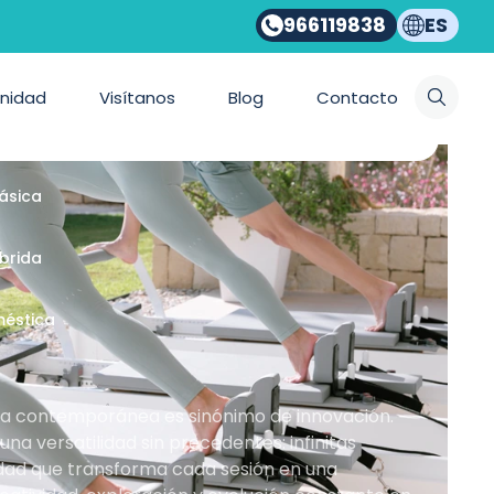
966119838
ES
ios Bonpilates
nidad
Visítanos
Blog
Contacto
emporánea
lásica
íbrida
méstica
nea contemporánea es sinónimo de innovación.
a versatilidad sin precedentes: infinitas
idad que transforma cada sesión en una