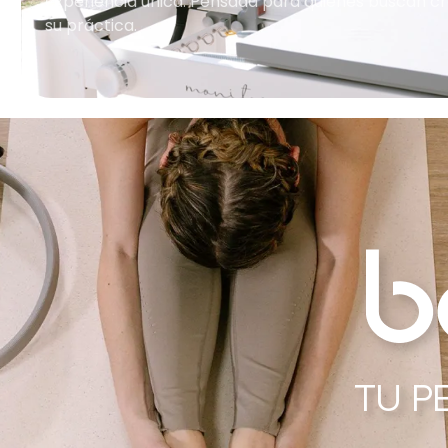
experiencia única. Pensada para quienes buscan cr
su práctica.
TU P