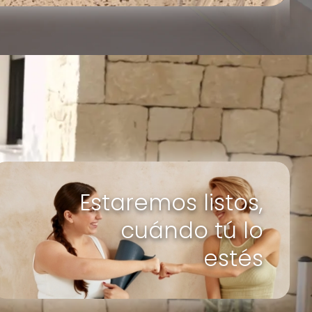
Estaremos listos,
cuándo tú lo
estés