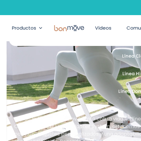
ilates, Pilates suelo y accesor
Productos
BonMove
Vídeos
Comu
Línea Cont
Línea C
Línea H
Línea Do
Donde la libertad de movimiento cobra vida. La lí
Con nuestro exclusivo Adapter System, ofrecemos un
posiciones, ajustes personalizados y una adaptabil