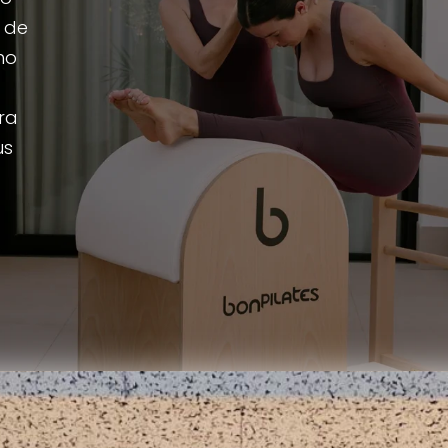
a de
ho
ra
us