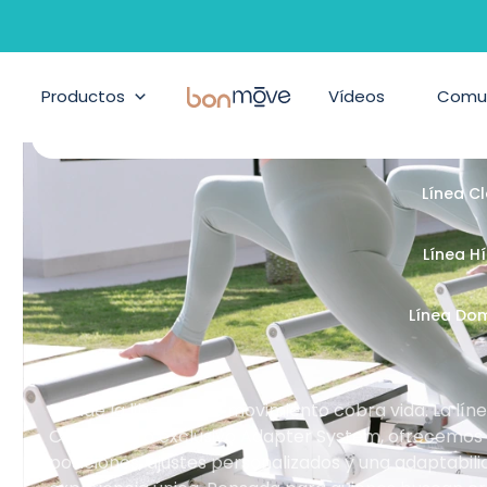
ilates, Pilates suelo y accesor
Productos
BonMove
Vídeos
Comu
Línea Cont
Línea C
Línea H
Línea Do
Donde la libertad de movimiento cobra vida. La lí
Con nuestro exclusivo Adapter System, ofrecemos un
posiciones, ajustes personalizados y una adaptabil