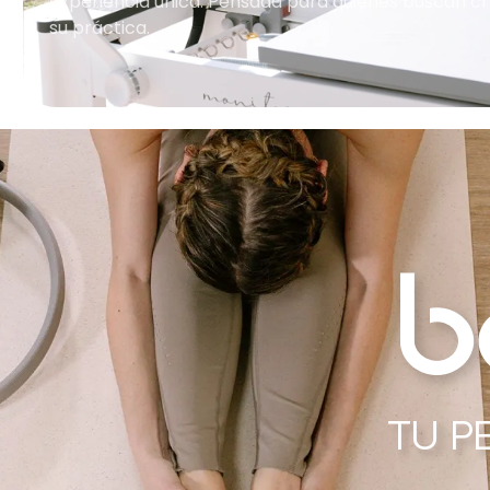
experiencia única. Pensada para quienes buscan cr
su práctica.
TU P