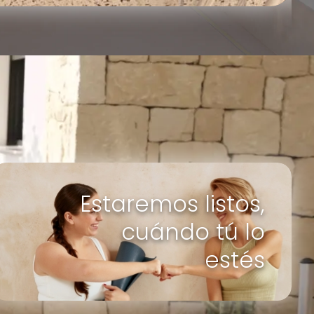
Estaremos listos,
cuándo tú lo
estés