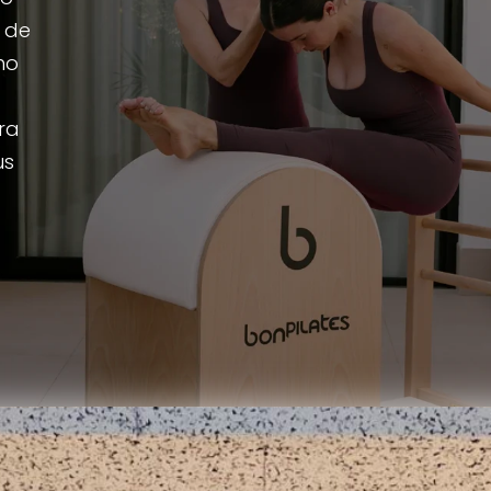
a de
ho
ra
us