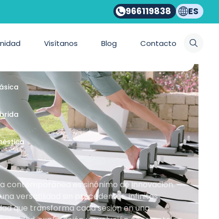
966119838
ES
ios Bonpilates
nidad
Visítanos
Blog
Contacto
emporánea
lásica
íbrida
méstica
nea contemporánea es sinónimo de innovación.
a versatilidad sin precedentes: infinitas
idad que transforma cada sesión en una