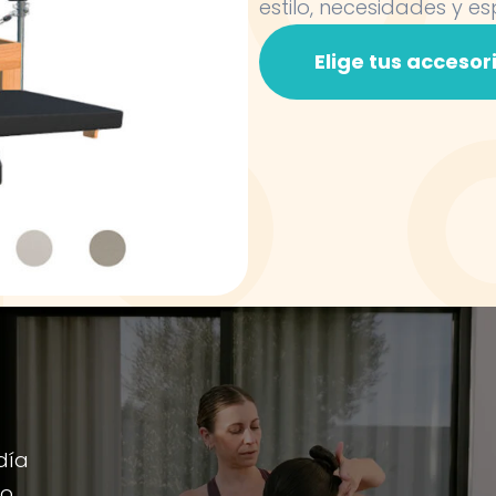
estilo, necesidades y es
Elige tus accesor
día
io