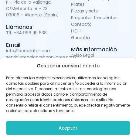
P .I. Pla de la Vallonga,
Pilates
C/Meteorito 18 – 22
Piezas y sets
03006 – Alicante (Spain)
Preguntas frecuentes
Contacto
Llámanos
I+D+I
Tlf:
+34 966 119 838
Garantía
Email
Más Información
info@bonpilates.com
Aviso Legal
serviciotecnico@bonpilates.com
Términos y condiciones
Gestionar consentimiento
Política de Privacidad
Política de cookies
Para ofrecer las mejores experiencias, utilizamos tecnologías
Subvenciones
como las cookies para almacenar y/o acceder a la información
del dispositivo. El consentimiento de estas tecnologías nos
permitirá procesar datos como el comportamiento de
navegación o las identificaciones únicas en este sitio. No
BONPILATES S.L. ha sido beneficiaria del Fondo Europeo de
consentir o retirar el consentimiento, puede afectar negativamente
Desarrollo Regional cuyo objetivo es mejorar el uso y la
a ciertas características y funciones.
calidad de las tecnologías de la información y de las
comunicaciones y el acceso a las mismas y gracias al
que ha podido llevar a cabo un proyecto de Desarrollo de
Aceptar
apps móviles, otro de Desarrollo de material promocional
audiovisual para uso en Internet y otro de Servicio de