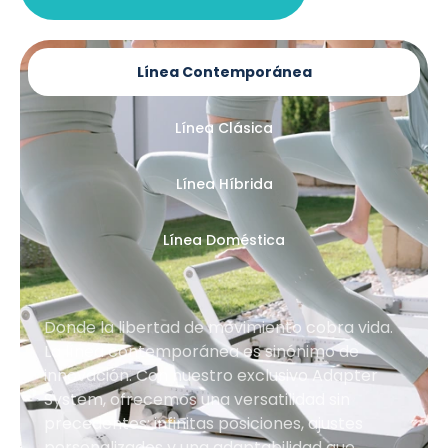
Línea Contemporánea
Línea Clásica
Línea Híbrida
Línea Doméstica
Donde la libertad de movimiento cobra vida.
La línea contemporánea es sinónimo de
innovación. Con nuestro exclusivo Adapter
System, ofrecemos una versatilidad sin
precedentes: infinitas posiciones, ajustes
personalizados y una adaptabilidad que