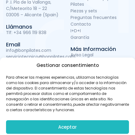
P .I. Pla de la Vallonga,
Pilates
C/Meteorito 18 – 22
Piezas y sets
03006 – Alicante (Spain)
Preguntas frecuentes
Contacto
Llámanos
I+D+I
Tlf:
+34 966 119 838
Garantía
Email
Más Información
info@bonpilates.com
Aviso Legal
serviciotecnico@bonpilates.com
Términos y condiciones
Gestionar consentimiento
Política de Privacidad
Política de cookies
Para ofrecer las mejores experiencias, utilizamos tecnologías
Subvenciones
como las cookies para almacenar y/o acceder a la información
del dispositivo. El consentimiento de estas tecnologías nos
permitirá procesar datos como el comportamiento de
navegación o las identificaciones únicas en este sitio. No
BONPILATES S.L. ha sido beneficiaria del Fondo Europeo de
consentir o retirar el consentimiento, puede afectar negativamente
Desarrollo Regional cuyo objetivo es mejorar el uso y la
a ciertas características y funciones.
calidad de las tecnologías de la información y de las
comunicaciones y el acceso a las mismas y gracias al
que ha podido llevar a cabo un proyecto de Desarrollo de
Aceptar
apps móviles, otro de Desarrollo de material promocional
audiovisual para uso en Internet y otro de Servicio de