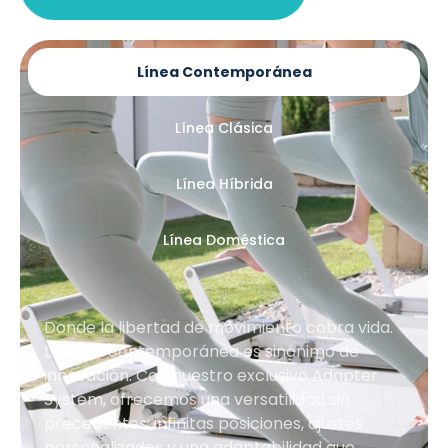
Línea Contemporánea
Línea Clásica
Línea Híbrida
Línea Doméstica
Donde la libertad de movimiento cobra vida.
La línea contemporánea es sinónimo de
innovación. Con nuestro exclusivo Adapter
System, ofrecemos una versatilidad sin
precedentes: infinitas posiciones, ajustes
personalizados y una adaptabilidad que