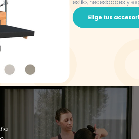
estilo, necesidades y es
Elige tus accesor
día
io