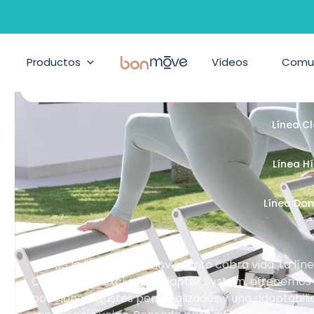
ilates, Pilates suelo y accesor
Productos
BonMove
Vídeos
Comu
Línea Cont
Línea C
Línea H
Línea Do
Donde la libertad de movimiento cobra vida. La lí
Con nuestro exclusivo Adapter System, ofrecemos un
posiciones, ajustes personalizados y una adaptabil