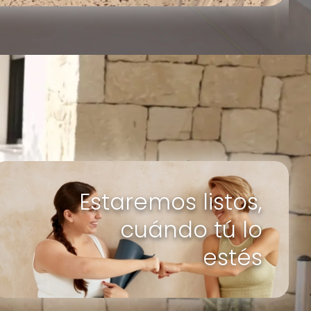
Estaremos listos,
cuándo tú lo
estés