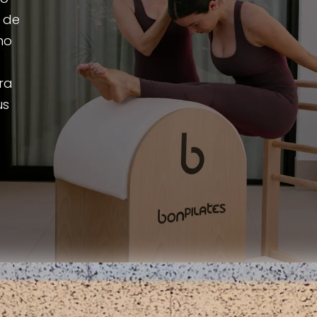
a de
ho
ra
us