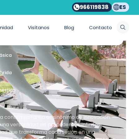
966119838
ES
ios Bonpilates
nidad
Visítanos
Blog
Contacto
emporánea
lásica
íbrida
méstica
nea contemporánea es sinónimo de innovación.
a versatilidad sin precedentes: infinitas
idad que transforma cada sesión en una