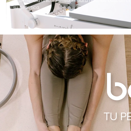
experiencia única. Pensada para quienes buscan cr
su práctica.
TU P