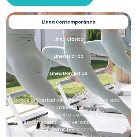
Línea Contemporánea
Línea Clásica
Línea Híbrida
Línea Doméstica
Donde la libertad de movimiento cobra vida.
La línea contemporánea es sinónimo de
innovación. Con nuestro exclusivo Adapter
System, ofrecemos una versatilidad sin
precedentes: infinitas posiciones, ajustes
personalizados y una adaptabilidad que