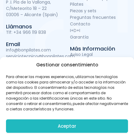
P .I. Pla de la Vallonga,
Pilates
C/Meteorito 18 – 22
Piezas y sets
03006 – Alicante (Spain)
Preguntas frecuentes
Contacto
Llámanos
I+D+I
Tlf:
+34 966 119 838
Garantía
Email
Más Información
info@bonpilates.com
Aviso Legal
serviciotecnico@bonpilates.com
Términos y condiciones
Gestionar consentimiento
Política de Privacidad
Política de cookies
Para ofrecer las mejores experiencias, utilizamos tecnologías
Subvenciones
como las cookies para almacenar y/o acceder a la información
del dispositivo. El consentimiento de estas tecnologías nos
permitirá procesar datos como el comportamiento de
navegación o las identificaciones únicas en este sitio. No
BONPILATES S.L. ha sido beneficiaria del Fondo Europeo de
consentir o retirar el consentimiento, puede afectar negativamente
Desarrollo Regional cuyo objetivo es mejorar el uso y la
a ciertas características y funciones.
calidad de las tecnologías de la información y de las
comunicaciones y el acceso a las mismas y gracias al
que ha podido llevar a cabo un proyecto de Desarrollo de
Aceptar
apps móviles, otro de Desarrollo de material promocional
audiovisual para uso en Internet y otro de Servicio de