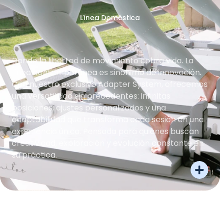
Línea Doméstica
Donde la libertad de movimiento cobra vida. La
línea contemporánea es sinónimo de innovación.
Con nuestro exclusivo Adapter System, ofrecemos
una versatilidad sin precedentes: infinitas
posiciones, ajustes personalizados y una
adaptabilidad que transforma cada sesión en una
experiencia única. Pensada para quienes buscan
creatividad, exploración y evolución constante en
su práctica.