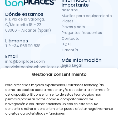
Información
Importante
Nosotros
Dónde estamos
Muelles para equipamiento
P .I. Pla de la Vallonga,
Pilates
C/Meteorito 18 – 22
Piezas y sets
03006 – Alicante (Spain)
Preguntas frecuentes
Contacto
Llámanos
I+D+I
Tlf:
+34 966 119 838
Garantía
Email
Más Información
info@bonpilates.com
Aviso Legal
serviciotecnico@bonpilates.com
Términos y condiciones
Gestionar consentimiento
Política de Privacidad
Política de cookies
Para ofrecer las mejores experiencias, utilizamos tecnologías
Subvenciones
como las cookies para almacenar y/o acceder a la información
del dispositivo. El consentimiento de estas tecnologías nos
permitirá procesar datos como el comportamiento de
navegación o las identificaciones únicas en este sitio. No
BONPILATES S.L. ha sido beneficiaria del Fondo Europeo de
consentir o retirar el consentimiento, puede afectar negativamente
Desarrollo Regional cuyo objetivo es mejorar el uso y la
a ciertas características y funciones.
calidad de las tecnologías de la información y de las