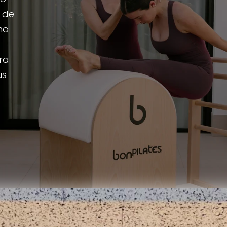
a de
ho
ra
us