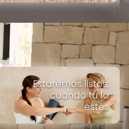
Estaremos listos,
cuándo tú lo
estés