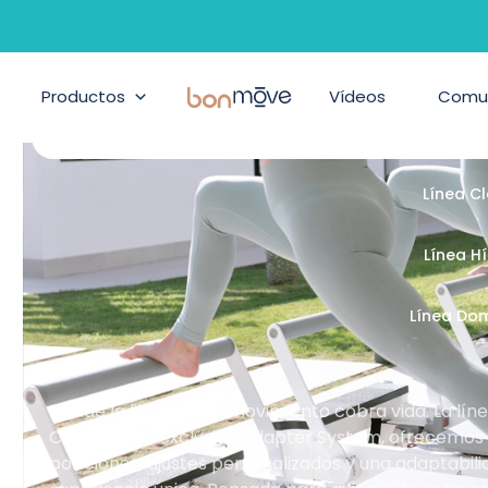
ilates, Pilates suelo y accesor
Productos
BonMove
Vídeos
Comu
Línea Cont
Línea C
Línea H
Línea Do
Donde la libertad de movimiento cobra vida. La lí
Con nuestro exclusivo Adapter System, ofrecemos un
posiciones, ajustes personalizados y una adaptabil