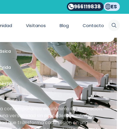
966119838
ES
ios Bonpilates
nidad
Visítanos
Blog
Contacto
emporánea
lásica
íbrida
méstica
nea contemporánea es sinónimo de innovación.
a versatilidad sin precedentes: infinitas
idad que transforma cada sesión en una