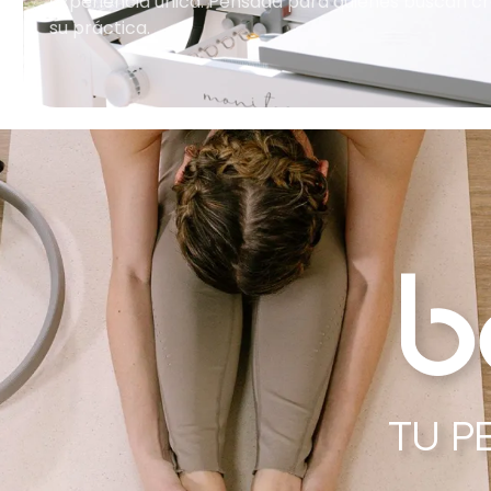
experiencia única. Pensada para quienes buscan cr
su práctica.
TU P