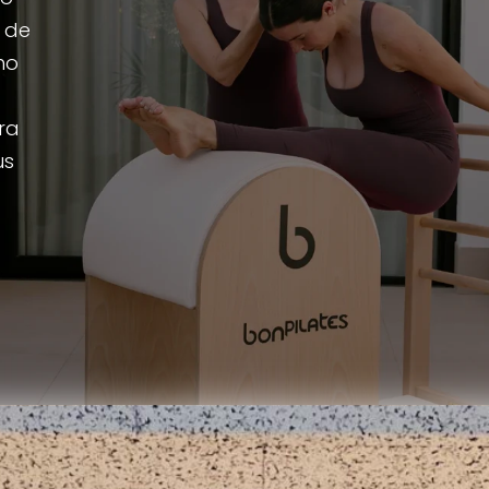
a de
ho
ra
us