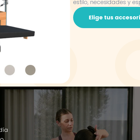
estilo, necesidades y es
Elige tus accesor
día
io