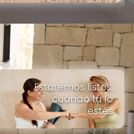
Estaremos listos,
cuándo tú lo
estés