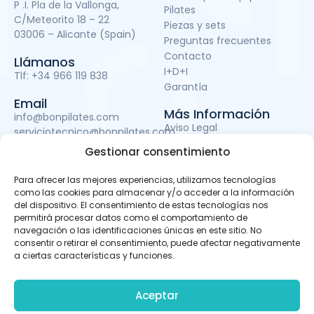
P .I. Pla de la Vallonga,
Pilates
C/Meteorito 18 – 22
Piezas y sets
03006 – Alicante (Spain)
Preguntas frecuentes
Contacto
Llámanos
I+D+I
Tlf:
+34 966 119 838
Garantía
Email
Más Información
info@bonpilates.com
Aviso Legal
serviciotecnico@bonpilates.com
Términos y condiciones
Gestionar consentimiento
Política de Privacidad
Política de cookies
Para ofrecer las mejores experiencias, utilizamos tecnologías
Subvenciones
como las cookies para almacenar y/o acceder a la información
del dispositivo. El consentimiento de estas tecnologías nos
permitirá procesar datos como el comportamiento de
navegación o las identificaciones únicas en este sitio. No
BONPILATES S.L. ha sido beneficiaria del Fondo Europeo de
consentir o retirar el consentimiento, puede afectar negativamente
Desarrollo Regional cuyo objetivo es mejorar el uso y la
a ciertas características y funciones.
calidad de las tecnologías de la información y de las
comunicaciones y el acceso a las mismas y gracias al
que ha podido llevar a cabo un proyecto de Desarrollo de
Aceptar
apps móviles, otro de Desarrollo de material promocional
audiovisual para uso en Internet y otro de Servicio de