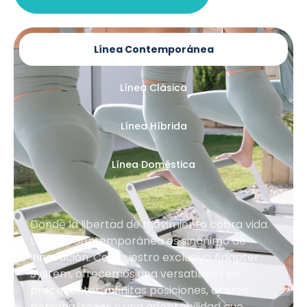
Línea Contemporánea
Línea Clásica
Línea Híbrida
Línea Doméstica
Donde la libertad de movimiento cobra vida.
La línea contemporánea es sinónimo de
innovación. Con nuestro exclusivo Adapter
System, ofrecemos una versatilidad sin
precedentes: infinitas posiciones, ajustes
personalizados y una adaptabilidad que