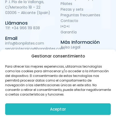
P .I. Pla de la Vallonga,
Pilates
C/Meteorito 18 – 22
Piezas y sets
03006 – Alicante (Spain)
Preguntas frecuentes
Contacto
Llámanos
I+D+I
Tlf:
+34 966 119 838
Garantía
Email
Más Información
info@bonpilates.com
Aviso Legal
serviciotecnico@bonpilates.com
Términos y condiciones
Gestionar consentimiento
Política de Privacidad
Política de cookies
Para ofrecer las mejores experiencias, utilizamos tecnologías
Subvenciones
como las cookies para almacenar y/o acceder a la información
del dispositivo. El consentimiento de estas tecnologías nos
permitirá procesar datos como el comportamiento de
navegación o las identificaciones únicas en este sitio. No
BONPILATES S.L. ha sido beneficiaria del Fondo Europeo de
consentir o retirar el consentimiento, puede afectar negativamente
Desarrollo Regional cuyo objetivo es mejorar el uso y la
a ciertas características y funciones.
calidad de las tecnologías de la información y de las
comunicaciones y el acceso a las mismas y gracias al
que ha podido llevar a cabo un proyecto de Desarrollo de
Aceptar
apps móviles, otro de Desarrollo de material promocional
audiovisual para uso en Internet y otro de Servicio de