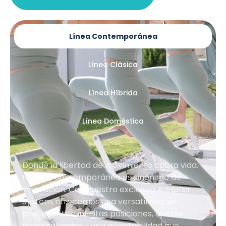
Línea Contemporánea
Línea Clásica
Línea Híbrida
Línea Doméstica
Donde la libertad de movimiento cobra vida.
La línea contemporánea es sinónimo de
innovación. Con nuestro exclusivo Adapter
System, ofrecemos una versatilidad sin
precedentes: infinitas posiciones, ajustes
personalizados y una adaptabilidad que