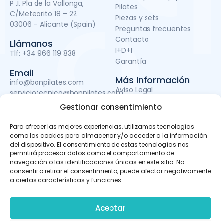
P .I. Pla de la Vallonga,
Pilates
C/Meteorito 18 – 22
Piezas y sets
03006 – Alicante (Spain)
Preguntas frecuentes
Contacto
Llámanos
I+D+I
Tlf:
+34 966 119 838
Garantía
Email
Más Información
info@bonpilates.com
Aviso Legal
serviciotecnico@bonpilates.com
Términos y condiciones
Gestionar consentimiento
Política de Privacidad
Política de cookies
Para ofrecer las mejores experiencias, utilizamos tecnologías
Subvenciones
como las cookies para almacenar y/o acceder a la información
del dispositivo. El consentimiento de estas tecnologías nos
permitirá procesar datos como el comportamiento de
navegación o las identificaciones únicas en este sitio. No
BONPILATES S.L. ha sido beneficiaria del Fondo Europeo de
consentir o retirar el consentimiento, puede afectar negativamente
Desarrollo Regional cuyo objetivo es mejorar el uso y la
a ciertas características y funciones.
calidad de las tecnologías de la información y de las
comunicaciones y el acceso a las mismas y gracias al
que ha podido llevar a cabo un proyecto de Desarrollo de
Aceptar
apps móviles, otro de Desarrollo de material promocional
audiovisual para uso en Internet y otro de Servicio de