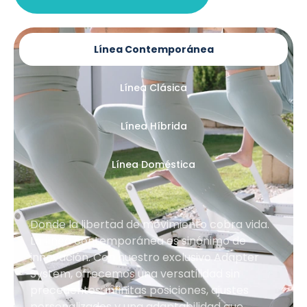
Línea Contemporánea
Línea Clásica
Línea Híbrida
Línea Doméstica
Donde la libertad de movimiento cobra vida.
La línea contemporánea es sinónimo de
innovación. Con nuestro exclusivo Adapter
System, ofrecemos una versatilidad sin
precedentes: infinitas posiciones, ajustes
personalizados y una adaptabilidad que