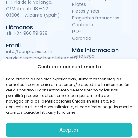
P .I. Pla de la Vallonga,
Pilates
C/Meteorito 18 – 22
Piezas y sets
03006 – Alicante (Spain)
Preguntas frecuentes
Contacto
Llámanos
I+D+I
Tlf:
+34 966 119 838
Garantía
Email
Más Información
info@bonpilates.com
Aviso Legal
serviciotecnico@bonpilates.com
Términos y condiciones
Gestionar consentimiento
Política de Privacidad
Política de cookies
Para ofrecer las mejores experiencias, utilizamos tecnologías
Subvenciones
como las cookies para almacenar y/o acceder a la información
del dispositivo. El consentimiento de estas tecnologías nos
permitirá procesar datos como el comportamiento de
navegación o las identificaciones únicas en este sitio. No
BONPILATES S.L. ha sido beneficiaria del Fondo Europeo de
consentir o retirar el consentimiento, puede afectar negativamente
Desarrollo Regional cuyo objetivo es mejorar el uso y la
a ciertas características y funciones.
calidad de las tecnologías de la información y de las
comunicaciones y el acceso a las mismas y gracias al
que ha podido llevar a cabo un proyecto de Desarrollo de
Aceptar
apps móviles, otro de Desarrollo de material promocional
audiovisual para uso en Internet y otro de Servicio de