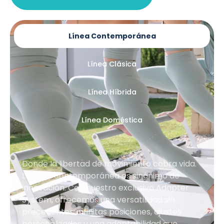
Línea Contemporánea
Línea Clásica
Línea Híbrida
Línea Doméstica
Donde la libertad de movimiento cobra vida.
La línea contemporánea es sinónimo de
innovación. Con nuestro exclusivo Adapter
System, ofrecemos una versatilidad sin
precedentes: infinitas posiciones, ajustes
personalizados y una adaptabilidad que