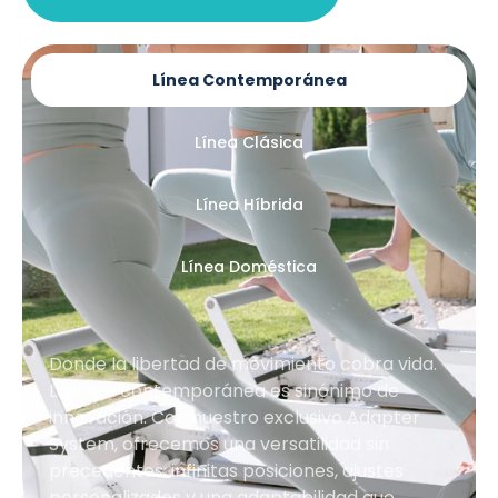
Línea Contemporánea
Línea Clásica
Línea Híbrida
Línea Doméstica
Donde la libertad de movimiento cobra vida.
La línea contemporánea es sinónimo de
innovación. Con nuestro exclusivo Adapter
System, ofrecemos una versatilidad sin
precedentes: infinitas posiciones, ajustes
personalizados y una adaptabilidad que