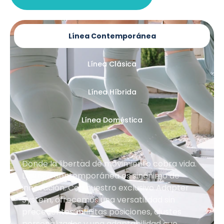
Línea Contemporánea
Línea Clásica
Línea Híbrida
Línea Doméstica
Donde la libertad de movimiento cobra vida.
La línea contemporánea es sinónimo de
innovación. Con nuestro exclusivo Adapter
System, ofrecemos una versatilidad sin
precedentes: infinitas posiciones, ajustes
personalizados y una adaptabilidad que