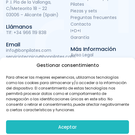
P .I. Pla de la Vallonga,
Pilates
C/Meteorito 18 – 22
Piezas y sets
03006 – Alicante (Spain)
Preguntas frecuentes
Contacto
Llámanos
I+D+I
Tlf:
+34 966 119 838
Garantía
Email
Más Información
info@bonpilates.com
Aviso Legal
serviciotecnico@bonpilates.com
Términos y condiciones
Gestionar consentimiento
Política de Privacidad
Política de cookies
Para ofrecer las mejores experiencias, utilizamos tecnologías
Subvenciones
como las cookies para almacenar y/o acceder a la información
del dispositivo. El consentimiento de estas tecnologías nos
permitirá procesar datos como el comportamiento de
navegación o las identificaciones únicas en este sitio. No
BONPILATES S.L. ha sido beneficiaria del Fondo Europeo de
consentir o retirar el consentimiento, puede afectar negativamente
Desarrollo Regional cuyo objetivo es mejorar el uso y la
a ciertas características y funciones.
calidad de las tecnologías de la información y de las
comunicaciones y el acceso a las mismas y gracias al
que ha podido llevar a cabo un proyecto de Desarrollo de
Aceptar
apps móviles, otro de Desarrollo de material promocional
audiovisual para uso en Internet y otro de Servicio de