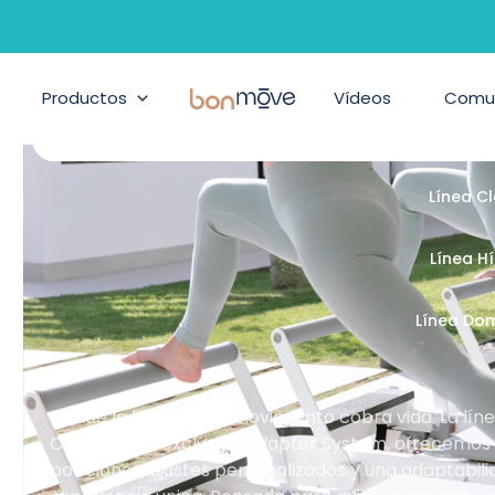
ilates, Pilates suelo y accesor
Productos
BonMove
Vídeos
Comu
Línea Cont
Línea C
Línea H
Línea Do
Donde la libertad de movimiento cobra vida. La lí
Con nuestro exclusivo Adapter System, ofrecemos un
posiciones, ajustes personalizados y una adaptabil