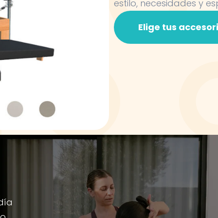
estilo, necesidades y es
Elige tus accesor
día
io