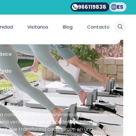
966119838
ES
ios Bonpilates
nidad
Visítanos
Blog
Contacto
emporánea
lásica
íbrida
méstica
nea contemporánea es sinónimo de innovación.
a versatilidad sin precedentes: infinitas
idad que transforma cada sesión en una