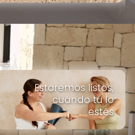
Estaremos listos,
cuándo tú lo
estés