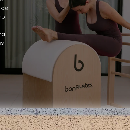
a de
ho
ra
us