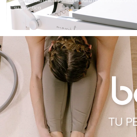
experiencia única. Pensada para quienes buscan cr
su práctica.
TU P