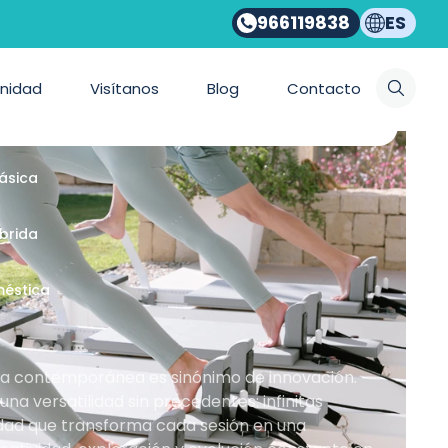
966119838
ES
ios Bonpilates
nidad
Visítanos
Blog
Contacto
emporánea
lásica
íbrida
méstica
nea contemporánea es sinónimo de innovación.
a versatilidad sin precedentes: infinitas
idad que transforma cada sesión en una