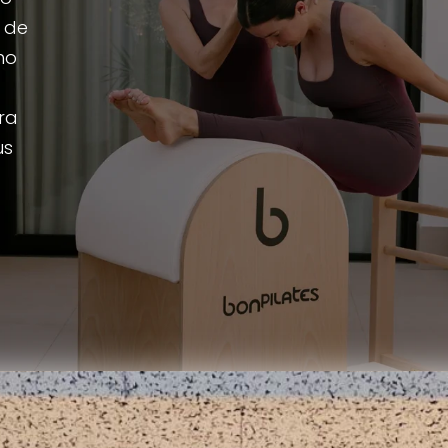
a de
ho
ra
us