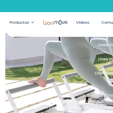
ilates, Pilates suelo y accesor
Productos
BonMove
Vídeos
Comu
Línea Cont
Línea C
Línea H
Línea Do
Donde la libertad de movimiento cobra vida. La lí
Con nuestro exclusivo Adapter System, ofrecemos un
posiciones, ajustes personalizados y una adaptabil