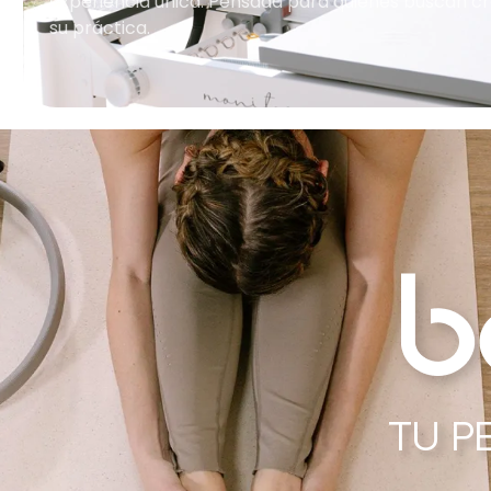
experiencia única. Pensada para quienes buscan cr
su práctica.
TU P