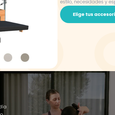
estilo, necesidades y es
Elige tus accesor
día
io