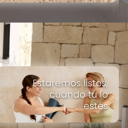
Estaremos listos,
cuándo tú lo
estés