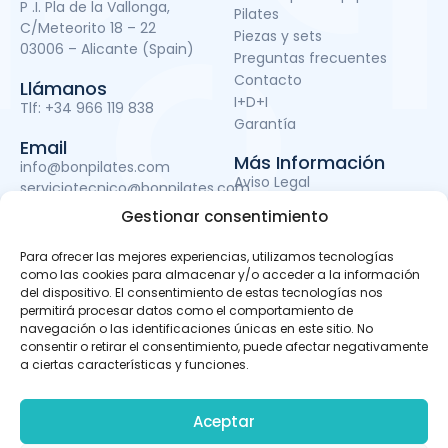
P .I. Pla de la Vallonga,
Pilates
C/Meteorito 18 – 22
Piezas y sets
03006 – Alicante (Spain)
Preguntas frecuentes
Contacto
Llámanos
I+D+I
Tlf:
+34 966 119 838
Garantía
Email
Más Información
info@bonpilates.com
Aviso Legal
serviciotecnico@bonpilates.com
Términos y condiciones
Gestionar consentimiento
Política de Privacidad
Política de cookies
Para ofrecer las mejores experiencias, utilizamos tecnologías
Subvenciones
como las cookies para almacenar y/o acceder a la información
del dispositivo. El consentimiento de estas tecnologías nos
permitirá procesar datos como el comportamiento de
navegación o las identificaciones únicas en este sitio. No
BONPILATES S.L. ha sido beneficiaria del Fondo Europeo de
consentir o retirar el consentimiento, puede afectar negativamente
Desarrollo Regional cuyo objetivo es mejorar el uso y la
a ciertas características y funciones.
calidad de las tecnologías de la información y de las
comunicaciones y el acceso a las mismas y gracias al
que ha podido llevar a cabo un proyecto de Desarrollo de
Aceptar
apps móviles, otro de Desarrollo de material promocional
audiovisual para uso en Internet y otro de Servicio de