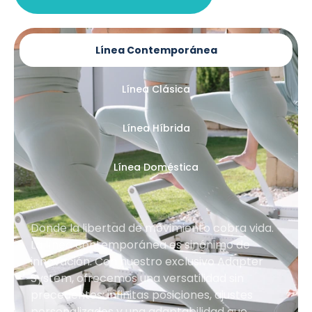
Línea Contemporánea
Línea Clásica
Línea Híbrida
Línea Doméstica
Donde la libertad de movimiento cobra vida.
La línea contemporánea es sinónimo de
innovación. Con nuestro exclusivo Adapter
System, ofrecemos una versatilidad sin
precedentes: infinitas posiciones, ajustes
personalizados y una adaptabilidad que