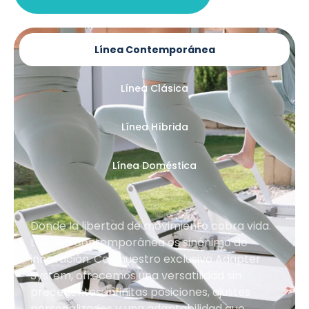
Línea Contemporánea
Línea Clásica
Línea Híbrida
Línea Doméstica
Donde la libertad de movimiento cobra vida.
La línea contemporánea es sinónimo de
innovación. Con nuestro exclusivo Adapter
System, ofrecemos una versatilidad sin
precedentes: infinitas posiciones, ajustes
personalizados y una adaptabilidad que