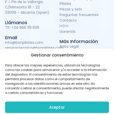
P .I. Pla de la Vallonga,
Pilates
C/Meteorito 18 – 22
Piezas y sets
03006 – Alicante (Spain)
Preguntas frecuentes
Contacto
Llámanos
I+D+I
Tlf:
+34 966 119 838
Garantía
Email
Más Información
info@bonpilates.com
Aviso Legal
serviciotecnico@bonpilates.com
Términos y condiciones
Gestionar consentimiento
Política de Privacidad
Política de cookies
Para ofrecer las mejores experiencias, utilizamos tecnologías
Subvenciones
como las cookies para almacenar y/o acceder a la información
del dispositivo. El consentimiento de estas tecnologías nos
permitirá procesar datos como el comportamiento de
navegación o las identificaciones únicas en este sitio. No
BONPILATES S.L. ha sido beneficiaria del Fondo Europeo de
consentir o retirar el consentimiento, puede afectar negativamente
Desarrollo Regional cuyo objetivo es mejorar el uso y la
a ciertas características y funciones.
calidad de las tecnologías de la información y de las
comunicaciones y el acceso a las mismas y gracias al
que ha podido llevar a cabo un proyecto de Desarrollo de
Aceptar
apps móviles, otro de Desarrollo de material promocional
audiovisual para uso en Internet y otro de Servicio de