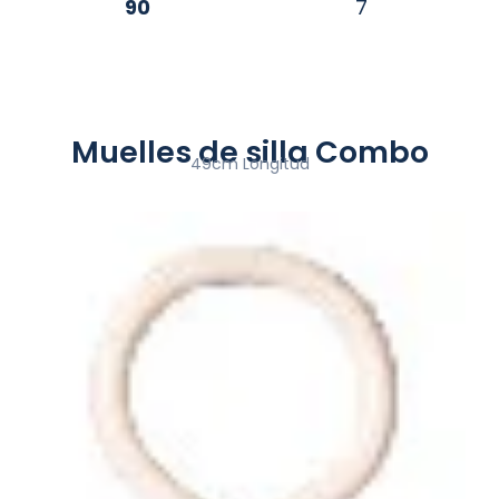
90
7
Muelles de silla Combo
49cm Longitud