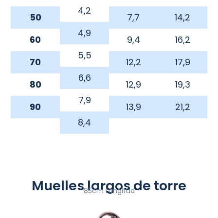
4,2
50
7,7
14,2
4,9
60
9,4
16,2
5,5
70
12,2
17,9
6,6
80
12,9
19,3
7,9
90
13,9
21,2
8,4
Muelles largos de torre
85cm Longitud