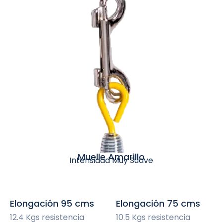
Muelle Amarillo
Intensidad Muy Suave
Elongación 95 cms
Elongación 75 cms
12.4 Kgs resistencia
10.5 Kgs resistencia