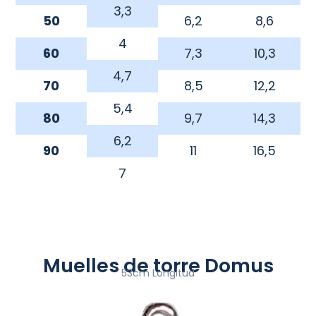
3,3
50
6,2
8,6
4
60
7,3
10,3
4,7
70
8,5
12,2
5,4
80
9,7
14,3
6,2
90
11
16,5
7
Muelles de torre Domus
53cm Longitud