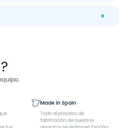
ir el tono de la madera (para que coincida con el
. Al fabricar bajo pedido en nuestras instalaciones
+
de los muelles (cambiándolos cada 2 años
cilmente con un paño húmedo y jabón neutro, evitando
n cambios bruscos de humedad.
s?
equipo.
Made in Spain
 que
Todo el proceso de
fabricación de nuestros
re tus
aparatos se realiza en España,