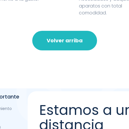
aparatos con total
comodidad.
Volver arriba
ortante
Estamos a u
miento
distancia
s