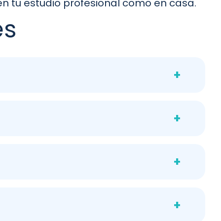
en tu estudio profesional como en casa.
es
+
, sin asas laterales (aunque se pueden añadir
se» puro y control.
+
bles que aportan estabilidad y permiten realizar
erna de forma independiente.
tar el pasador de unión, los pedales se mueven de
midades, evitando que el lado fuerte compense al
+
ón. A diferencia de la Wunda, cuenta con un respaldo
rio concentrarse en la alineación de las piernas y la
+