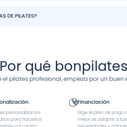
ates es nuestra capacidad de personalización. Puedes eleg
plia gama de colores para el tapizado de alta resistencia
AS DE PILATES?
guridad. Recomendamos revisar periódicamente el estado 
os de sujeción estén firmes. La tapicería se limpia fá
tico. La madera, al ser natural, agradece un entorno si
Por qué bonpilate
 el pilates profesional, empieza por un buen 
onalización
Financiación
s personalizar los
Elige el plan de pago
atos para hacerlos
mejor se adapte a tus
mente a tu gusto.
necesidades y adquie