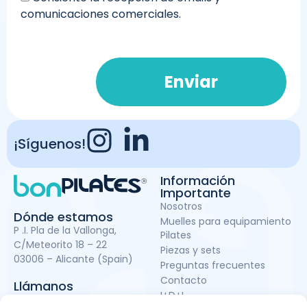
comunicaciones comerciales.
Enviar
¡Síguenos!
Información
Importante
Nosotros
Dónde estamos
Muelles para equipamiento
P .I. Pla de la Vallonga,
Pilates
C/Meteorito 18 – 22
Piezas y sets
03006 – Alicante (Spain)
Preguntas frecuentes
Contacto
Llámanos
I+D+I
Tlf:
+34 966 119 838