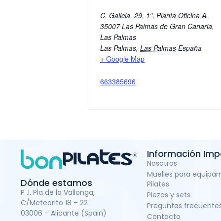
C. Galicia, 29, 1ª, Planta Oficina A,
35007 Las Palmas de Gran Canaria,
Las Palmas
Las Palmas
,
Las Palmas
España
+ Google Map
663385696
Información Imp
Nosotros
Muelles para equipa
Dónde estamos
Pilates
P .I. Pla de la Vallonga,
Piezas y sets
C/Meteorito 18 – 22
Preguntas frecuente
03006 – Alicante (Spain)
Contacto