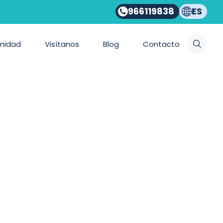
966119838
ES
nidad
Visítanos
Blog
Contacto