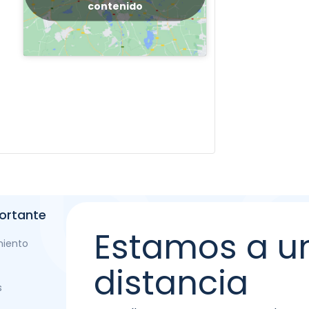
contenido
ortante
Estamos a u
miento
distancia
s