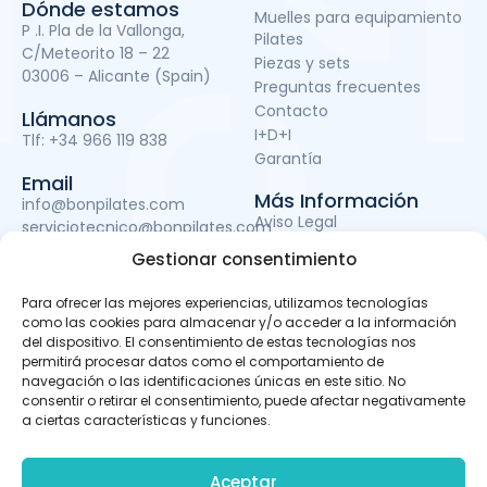
Dónde estamos
Muelles para equipamiento
P .I. Pla de la Vallonga,
Pilates
C/Meteorito 18 – 22
Piezas y sets
03006 – Alicante (Spain)
Preguntas frecuentes
Contacto
Llámanos
I+D+I
Tlf:
+34 966 119 838
Garantía
Email
Más Información
info@bonpilates.com
Aviso Legal
serviciotecnico@bonpilates.com
Términos y condiciones
Gestionar consentimiento
Política de Privacidad
Política de cookies
Para ofrecer las mejores experiencias, utilizamos tecnologías
Subvenciones
como las cookies para almacenar y/o acceder a la información
del dispositivo. El consentimiento de estas tecnologías nos
permitirá procesar datos como el comportamiento de
navegación o las identificaciones únicas en este sitio. No
BONPILATES S.L. ha sido beneficiaria del Fondo Europeo de
consentir o retirar el consentimiento, puede afectar negativamente
Desarrollo Regional cuyo objetivo es mejorar el uso y la
a ciertas características y funciones.
calidad de las tecnologías de la información y de las
comunicaciones y el acceso a las mismas y gracias al
que ha podido llevar a cabo un proyecto de Desarrollo de
Aceptar
apps móviles, otro de Desarrollo de material promocional