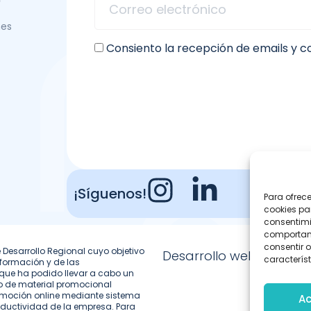
nes
Consiento la recepción de emails y 
¡Síguenos!
Para ofrec
cookies pa
consentimi
comportami
consentir o
 Desarrollo Regional cuyo objetivo
Desarrollo web
característ
nformación y de las
que ha podido llevar a cabo un
lo de material promocional
promoción online mediante sistema
Ac
oductividad de la empresa. Para