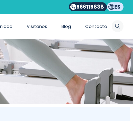
UANJO GÓMEZ
966119838
ES
nidad
Visítanos
Blog
Contacto