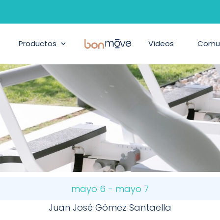
ILATES BILBAO – J
Formación y Eventos
Productos
BonMove
Vídeos
Comu
mayo 6
-
mayo 7
Juan José Gómez Santaella