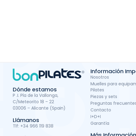
Información Imp
Nosotros
Muelles para equipa
Dónde estamos
Pilates
P .I. Pla de la Vallonga,
Piezas y sets
C/Meteorito 18 – 22
Preguntas frecuente
03006 – Alicante (Spain)
Contacto
I+D+I
Llámanos
Garantía
Tlf:
+34 966 119 838
Más Informació