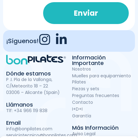
Enviar
¡Síguenos!
Información
Importante
Nosotros
Dónde estamos
Muelles para equipamiento
P .I. Pla de la Vallonga,
Pilates
C/Meteorito 18 – 22
Piezas y sets
03006 – Alicante (Spain)
Preguntas frecuentes
Contacto
Llámanos
I+D+I
Tlf:
+34 966 119 838
Garantía
Email
Más Información
info@bonpilates.com
Aviso Legal
serviciotecnico@bonpilates.com