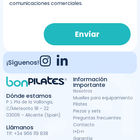
comunicaciones comerciales.
Enviar
¡Síguenos!
Información
Importante
Nosotros
Dónde estamos
Muelles para equipamiento
P .I. Pla de la Vallonga,
Pilates
C/Meteorito 18 – 22
Piezas y sets
03006 – Alicante (Spain)
Preguntas frecuentes
Contacto
Llámanos
I+D+I
Tlf:
+34 966 119 838
Garantía