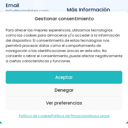
Email
Más Información
info@bonpilates.com
Aviso Legal
serviciotecnico@bonpilates.com
Gestionar consentimiento
Términos y condiciones
Política de Privacidad
Para ofrecer las mejores experiencias, utilizamos tecnologías
Política de cookies
como las cookies para almacenar y/o acceder a la información
Subvenciones
del dispositivo. El consentimiento de estas tecnologías nos
permitirá procesar datos como el comportamiento de
navegación o las identificaciones únicas en este sitio. No
consentir o retirar el consentimiento, puede afectar negativamente
BONPILATES S.L. ha sido beneficiaria del Fondo Europeo de
a ciertas características y funciones.
Desarrollo Regional cuyo objetivo es mejorar el uso y la
calidad de las tecnologías de la información y de las
comunicaciones y el acceso a las mismas y gracias al
Aceptar
que ha podido llevar a cabo un proyecto de Desarrollo de
apps móviles, otro de Desarrollo de material promocional
audiovisual para uso en Internet y otro de Servicio de
Denegar
promoción online mediante sistema de pago (SEM) para la
mejora de la competitividad y productividad de la
empresa. Para ello ha contado con el apoyo del programa
Ver preferencias
TICCámaras 2023 de la Cámara de Comercio de Alicante.
Llámanos
Política de cookies
Política de Privacidad
Aviso Legal
Desarrollo web