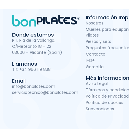
Información Imp
Nosotros
Muelles para equipa
Dónde estamos
Pilates
P .I. Pla de la Vallonga,
Piezas y sets
C/Meteorito 18 – 22
Preguntas frecuente
03006 – Alicante (Spain)
Contacto
I+D+I
Llámanos
Garantía
Tlf:
+34 966 119 838
Más Informació
Email
Aviso Legal
info@bonpilates.com
Términos y condicio
serviciotecnico@bonpilates.com
Política de Privacidad
Política de cookies
Subvenciones