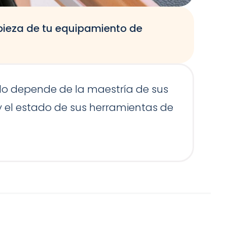
pieza de tu equipamiento de
O
t
solo depende de la maestría de sus
E
 y el estado de sus herramientas de
e
c