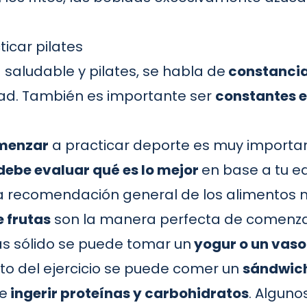
icar pilates
aludable y pilates, se habla de
constanci
idad. También es importante ser
constantes e
omenzar
a practicar deporte es muy importa
debe evaluar qué es lo mejor
en base a tu e
na recomendación general de los alimentos
 frutas
son la manera perfecta de comenza
s sólido se puede tomar un
yogur o un vaso
ito del ejercicio se puede comer un
sándwich
le
ingerir proteínas y carbohidratos
. Alguno