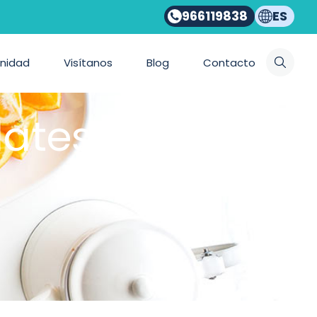
966119838
ES
nidad
Visítanos
Blog
Contacto
lates