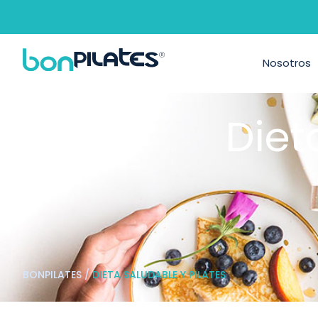
Nosotros
Diet
BONPILATES
/
DIETA SALUDABLE Y PILATES