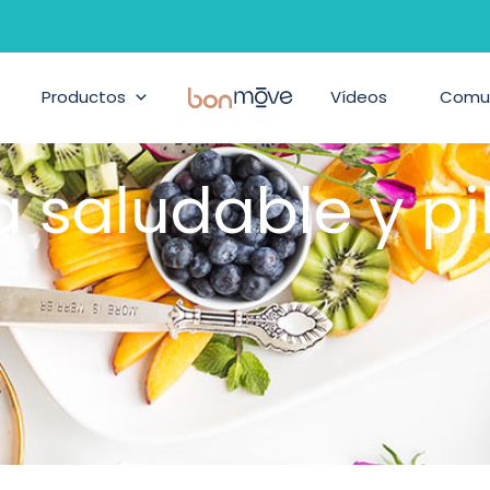
Productos
BonMove
Vídeos
Comu
a saludable y pi