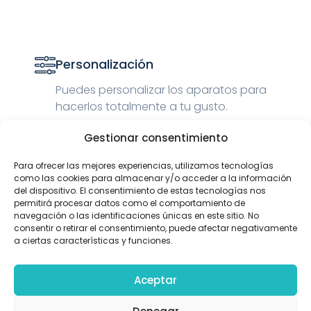
Personalización
Puedes personalizar los aparatos para
hacerlos totalmente a tu gusto.
Gestionar consentimiento
Para ofrecer las mejores experiencias, utilizamos tecnologías
Financiación
como las cookies para almacenar y/o acceder a la información
del dispositivo. El consentimiento de estas tecnologías nos
permitirá procesar datos como el comportamiento de
Elige el plan de pago que mejor se
navegación o las identificaciones únicas en este sitio. No
adapte a tus necesidades y adquiere
consentir o retirar el consentimiento, puede afectar negativamente
tus aparatos con total comodidad.
a ciertas características y funciones.
Aceptar