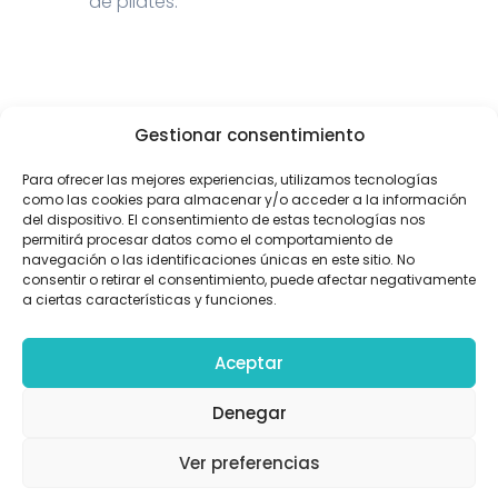
de pilates.
Personalización
Gestionar consentimiento
Puedes personalizar los aparatos para
Para ofrecer las mejores experiencias, utilizamos tecnologías
hacerlos totalmente a tu gusto.
como las cookies para almacenar y/o acceder a la información
del dispositivo. El consentimiento de estas tecnologías nos
permitirá procesar datos como el comportamiento de
navegación o las identificaciones únicas en este sitio. No
consentir o retirar el consentimiento, puede afectar negativamente
a ciertas características y funciones.
Financiación
Elige el plan de pago que mejor se
Aceptar
adapte a tus necesidades y adquiere
tus aparatos con total comodidad.
Denegar
Ver preferencias