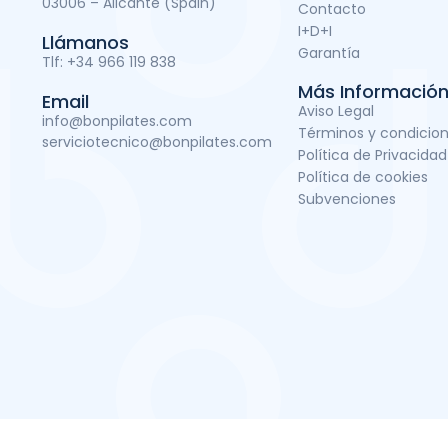
03006 – Alicante (Spain)
Contacto
I+D+I
Llámanos
Garantía
Tlf:
+34 966 119 838
Más Informació
Email
Aviso Legal
info@bonpilates.com
Términos y condicio
serviciotecnico@bonpilates.com
Política de Privacidad
Política de cookies
Subvenciones