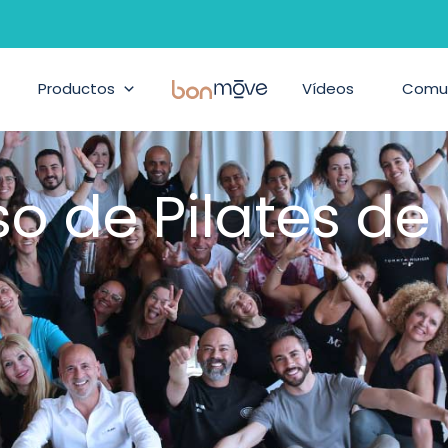
Productos
BonMove
Vídeos
Comu
so de Pilates de