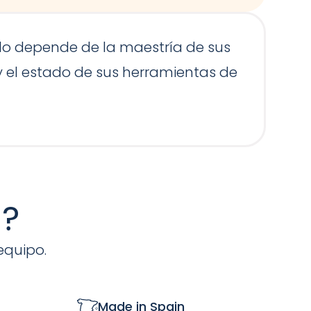
solo depende de la maestría de sus
E
 y el estado de sus herramientas de
e
c
s?
equipo.
Made in Spain