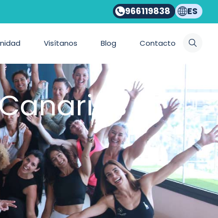
966119838
ES
nidad
Visítanos
Blog
Contacto
 Canarias