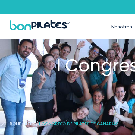
Nosotros
I Congre
BONPILATES
/
I CONGRESO DE PILATES DE CANARIAS