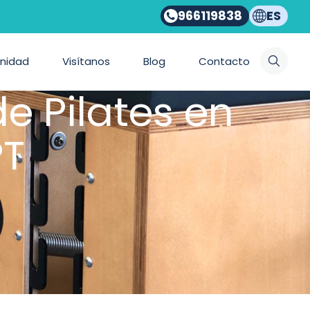
966119838
ES
nidad
Visítanos
Blog
Contacto
e Pilates en
PT