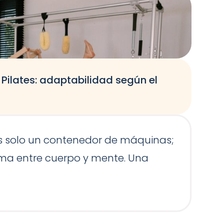
Pilates: adaptabilidad según el
E
E
es solo un contenedor de máquinas;
g
ntima entre cuerpo y mente. Una
m