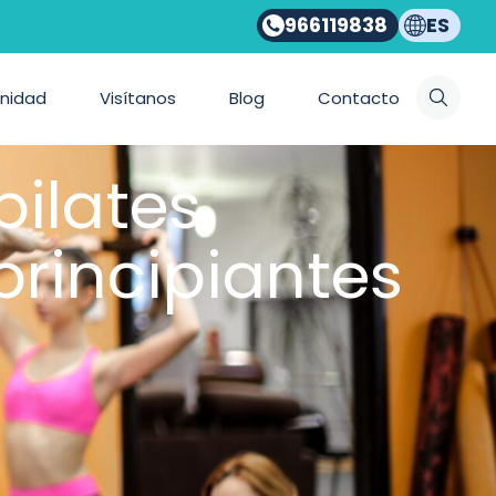
966119838
ES
nidad
Visítanos
Blog
Contacto
pilates
rincipiantes