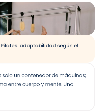
Pilates: adaptabilidad según el
E
E
es solo un contenedor de máquinas;
g
ntima entre cuerpo y mente. Una
m