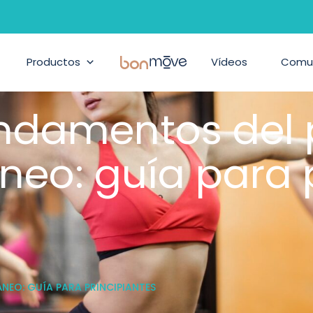
Productos
BonMove
Vídeos
Comu
ndamentos del 
eo: guía para p
NEO: GUÍA PARA PRINCIPIANTES