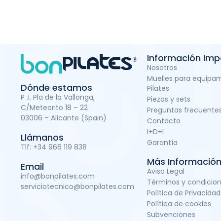
Información Imp
Nosotros
Muelles para equipa
Dónde estamos
Pilates
P .I. Pla de la Vallonga,
Piezas y sets
C/Meteorito 18 – 22
Preguntas frecuente
03006 – Alicante (Spain)
Contacto
I+D+I
Llámanos
Garantía
Tlf:
+34 966 119 838
Más Informació
Email
Aviso Legal
info@bonpilates.com
Términos y condicio
serviciotecnico@bonpilates.com
Política de Privacidad
Política de cookies
Subvenciones