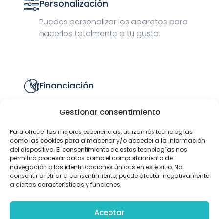
Personalización
Puedes personalizar los aparatos para
hacerlos totalmente a tu gusto.
Financiación
Elige el plan de pago que mejor se
Gestionar consentimiento
adapte a tus necesidades y adquiere
tus aparatos con total comodidad.
Para ofrecer las mejores experiencias, utilizamos tecnologías
como las cookies para almacenar y/o acceder a la información
del dispositivo. El consentimiento de estas tecnologías nos
permitirá procesar datos como el comportamiento de
navegación o las identificaciones únicas en este sitio. No
consentir o retirar el consentimiento, puede afectar negativamente
Made in Spain
a ciertas características y funciones.
Todo el proceso de fabricación de
nuestros aparatos se realiza en España,
Aceptar