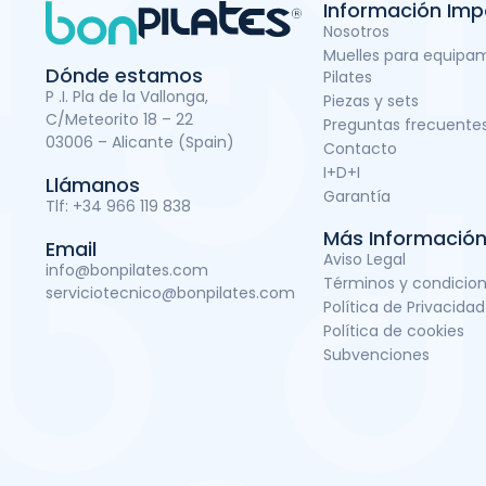
Información Imp
Nosotros
Muelles para equipa
Dónde estamos
Pilates
P .I. Pla de la Vallonga,
Piezas y sets
C/Meteorito 18 – 22
Preguntas frecuente
03006 – Alicante (Spain)
Contacto
I+D+I
Llámanos
Garantía
Tlf:
+34 966 119 838
Más Informació
Email
Aviso Legal
info@bonpilates.com
Términos y condicio
serviciotecnico@bonpilates.com
Política de Privacidad
Política de cookies
Subvenciones