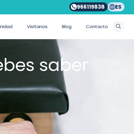
966119838
ES
nidad
Visítanos
Blog
Contacto
debes saber