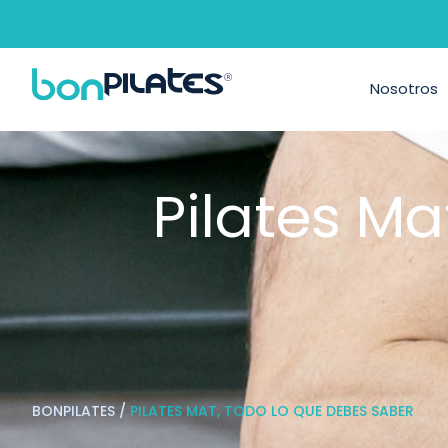
Nosotros
Pilates Ma
BONPILATES
/
PILATES MAT, TODO LO QUE DEBES SABER