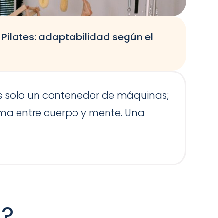
Pilates: adaptabilidad según el
E
E
es solo un contenedor de máquinas;
g
ntima entre cuerpo y mente. Una
m
s?