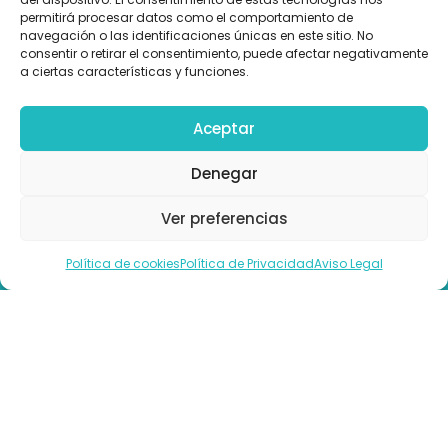
1er fabricante español de
permitirá procesar datos como el comportamiento de
equipamiento para pilates
navegación o las identificaciones únicas en este sitio. No
consentir o retirar el consentimiento, puede afectar negativamente
Somos pioneros en fabricar aparatos
a ciertas características y funciones.
de pilates.
Aceptar
Denegar
Personalización
Ver preferencias
Puedes personalizar los aparatos para
Llámanos
hacerlos totalmente a tu gusto.
Política de cookies
Política de Privacidad
Aviso Legal
Financiación
Elige el plan de pago que mejor se
adapte a tus necesidades y adquiere