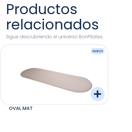
que tiene las ranuras es el que va en el lado de la
Productos
torre y es para pasar la cuerda.
relacionados
Sigue descubriendo el universo BonPilates.
NUEVO
OVAL MAT
Barre