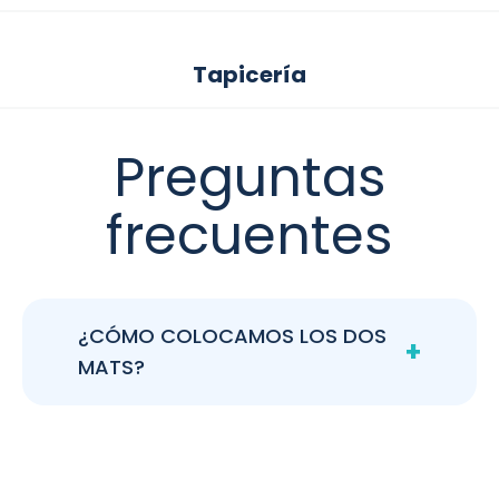
Tapicería
Preguntas
frecuentes
¿CÓMO COLOCAMOS LOS DOS
+
MATS?
Cada tabla de mat tiene un número que también
tiene el bastidor. Hay que hacer coincidir el número
del bastidor con el número de cada tabla. El mat