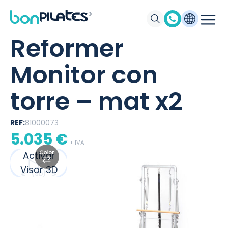
BONPILATES
/
PRODUCTOS
/
REFORMER MONITOR CON TORRE – MAT
X2
Reformer
Monitor con
torre – mat x2
REF:
81000073
5.035
€
+ IVA
Activar
Visor 3D