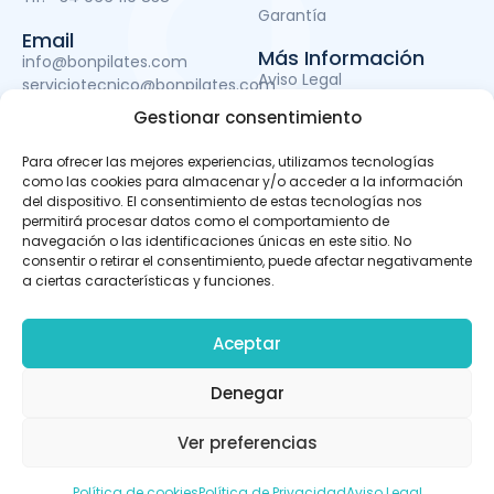
Garantía
Email
Más Información
info@bonpilates.com
Aviso Legal
serviciotecnico@bonpilates.com
Términos y condiciones
Gestionar consentimiento
Política de Privacidad
Política de cookies
Para ofrecer las mejores experiencias, utilizamos tecnologías
Subvenciones
como las cookies para almacenar y/o acceder a la información
del dispositivo. El consentimiento de estas tecnologías nos
permitirá procesar datos como el comportamiento de
navegación o las identificaciones únicas en este sitio. No
BONPILATES S.L. ha sido beneficiaria del Fondo Europeo de
consentir o retirar el consentimiento, puede afectar negativamente
Desarrollo Regional cuyo objetivo es mejorar el uso y la
a ciertas características y funciones.
calidad de las tecnologías de la información y de las
comunicaciones y el acceso a las mismas y gracias al
que ha podido llevar a cabo un proyecto de Desarrollo de
Aceptar
apps móviles, otro de Desarrollo de material promocional
audiovisual para uso en Internet y otro de Servicio de
promoción online mediante sistema de pago (SEM) para la
Denegar
mejora de la competitividad y productividad de la
empresa. Para ello ha contado con el apoyo del programa
TICCámaras 2023 de la Cámara de Comercio de Alicante.
Ver preferencias
Llámanos
Desarrollo web
Política de cookies
Política de Privacidad
Aviso Legal