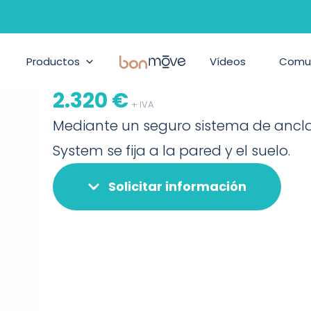
BONPILATES
/
PRODUCTOS
/
WALL ADAPTER SYSTEM
Wall adapter 
Productos
BonMove
Vídeos
Comu
REF:
81000025
2.320
€
+ IVA
Mediante un seguro sistema de anclaj
System se fija a la pared y el suelo.
Solicitar información