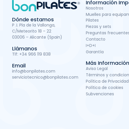
Información Imp
Nosotros
Muelles para equipa
Dónde estamos
Pilates
P .I. Pla de la Vallonga,
Piezas y sets
C/Meteorito 18 – 22
Preguntas frecuente
03006 – Alicante (Spain)
Contacto
I+D+I
Llámanos
Garantía
Tlf:
+34 966 119 838
Más Informació
Email
Aviso Legal
info@bonpilates.com
Términos y condicio
serviciotecnico@bonpilates.com
Política de Privacidad
Política de cookies
Subvenciones