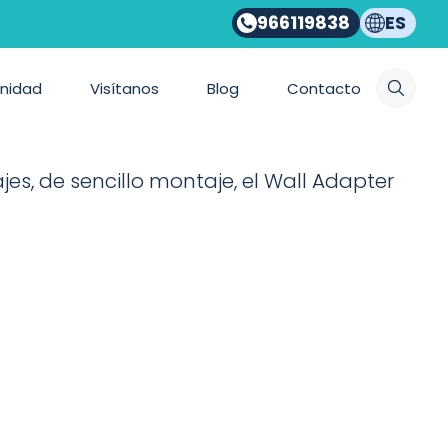
966119838
ES
system
nidad
Visítanos
Blog
Contacto
es, de sencillo montaje, el Wall Adapter