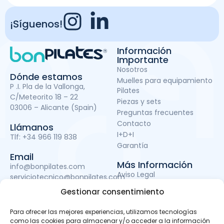
¡Síguenos!
Información
Importante
Nosotros
Dónde estamos
Muelles para equipamiento
P .I. Pla de la Vallonga,
Pilates
C/Meteorito 18 – 22
Piezas y sets
03006 – Alicante (Spain)
Preguntas frecuentes
Contacto
Llámanos
I+D+I
Tlf:
+34 966 119 838
Garantía
Email
Más Información
info@bonpilates.com
Aviso Legal
serviciotecnico@bonpilates.com
Términos y condiciones
Gestionar consentimiento
Política de Privacidad
Política de cookies
Para ofrecer las mejores experiencias, utilizamos tecnologías
Subvenciones
como las cookies para almacenar y/o acceder a la información