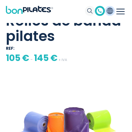
BONPILATES
/
PRODUCTOS
/
ROLLOS DE BANDA PILATES
Rollos de banda
pilates
REF:
105
€
145
€
-
+ IVA